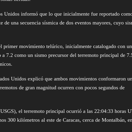
dos Unidos informó que lo que inicialmente fue reportado com
te de una secuencia sísmica de dos eventos mayores, cuyo si
el primer movimiento telúrico, inicialmente catalogado con u
o a 7.2 como un sismo precursor del terremoto principal de 7.
micos.
stados Unidos explicó que ambos movimientos conformaron u
erremotos de gran magnitud ocurren con pocos segundos de
USGS), el terremoto principal ocurrió a las 22:04:33 horas 
nos 300 kilómetros al este de Caracas, cerca de Montalbán, en