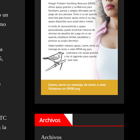
o un
smo
na
5,
n
UTC
Archivos
 la
Archivos