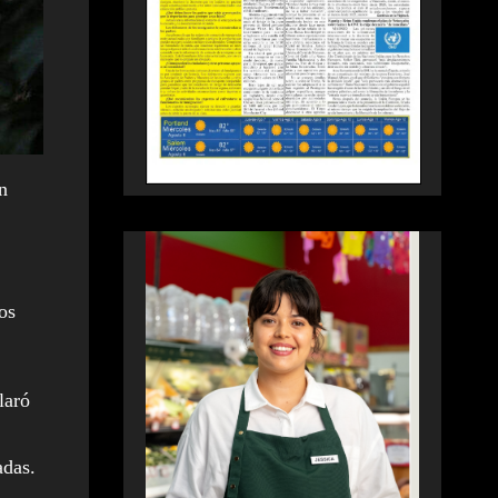
n
os
laró
adas.