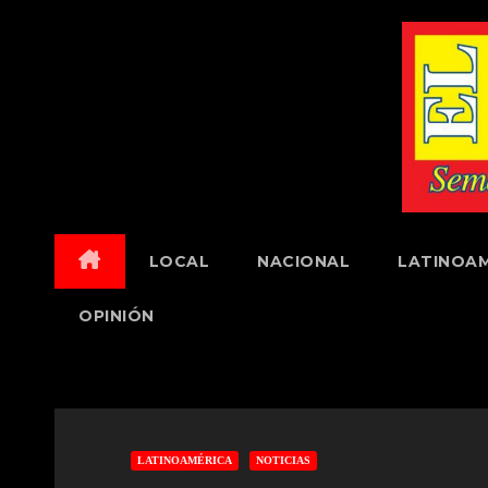
Skip
to
content
LOCAL
NACIONAL
LATINOAM
OPINIÓN
LATINOAMÉRICA
NOTICIAS