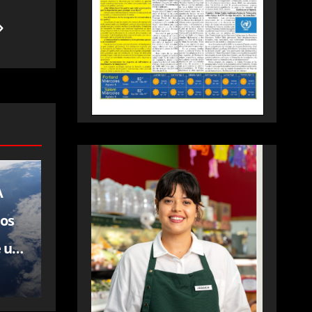
A
los
e un