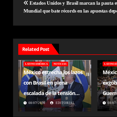
Navegación
Estados Unidos y Brasil marcan la pauta 
Mundial que bate récords en las apuestas dep
de
entradas
Related Post
LATINOAMÉRICA
NOTICIAS
LATINOA
México estrecha los lazos
Méxic
con Brasil en plena
exgob
escalada de la tensión
Guerre
entre Lula y Trump
desap
08/07/2026
EDITORIAL
08/07
estud