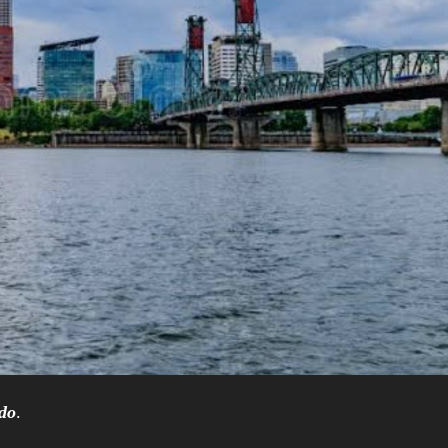
ado
.