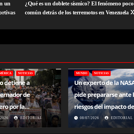
en un
¿Qué es un doblete sísmico? El fenómeno poco
ortivas
común detrás de los terremotos en Venezuela
MÉRICA
NOTICIAS
MUNDO
NOTICIAS
o detiene a
Un experto de la NAS
ernador de
pide prepararse ante 
ro por la
riesgos del impacto d
arición de 43
asteroide
/2026
EDITORIAL
08/07/2026
EDITORIAL
iantes en 2014