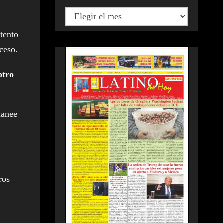
tento
ceso.
otro
lanee
ros