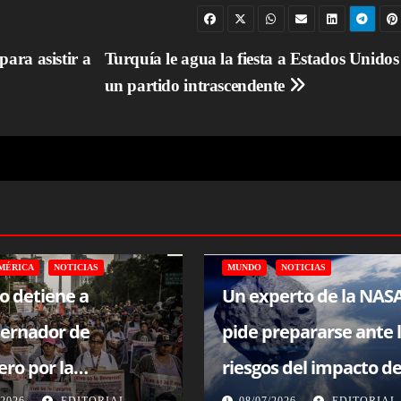
ara asistir a
Turquía le agua la fiesta a Estados Unidos
un partido intrascendente
MÉRICA
NOTICIAS
MUNDO
NOTICIAS
o detiene a
Un experto de la NAS
ernador de
pide prepararse ante 
ro por la
riesgos del impacto d
/2026
EDITORIAL
08/07/2026
EDITORIAL