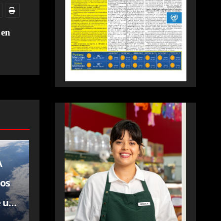
 en
A
los
e un