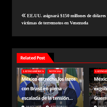
Navegación
EE.UU. asignará $150 millones de dólares p
víctimas de terremotos en Venezuela
de
entradas
Related Post
LATINOAMÉRICA
NOTICIAS
LATINOA
México estrecha los lazos
Méxic
con Brasil en plena
exgob
escalada de la tensión
Guerre
08/07/2026
EDITORIAL
08/07