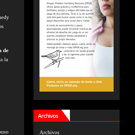
nnedy
os
a de
a la
Archivos
buso
Archivos