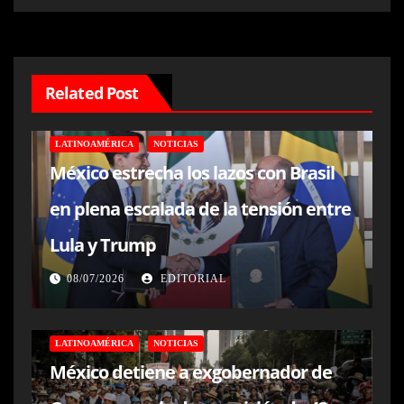
Related Post
LATINOAMÉRICA
NOTICIAS
México estrecha los lazos con Brasil
en plena escalada de la tensión entre
Lula y Trump
08/07/2026
EDITORIAL
LATINOAMÉRICA
NOTICIAS
México detiene a exgobernador de