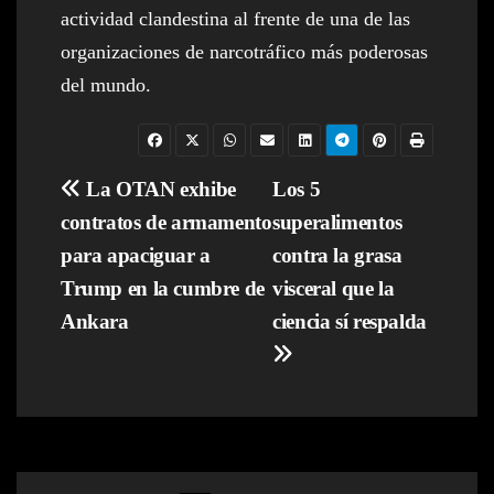
actividad clandestina al frente de una de las
organizaciones de narcotráfico más poderosas
del mundo.
Navegación
La OTAN exhibe
Los 5
contratos de armamento
superalimentos
de
para apaciguar a
contra la grasa
entradas
Trump en la cumbre de
visceral que la
Ankara
ciencia sí respalda