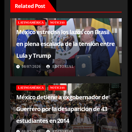
Related Post
LATINOAMÉRICA
NOTICIAS
México estrecha los lazos con Brasil
en plena escalada de la tensión entre
Lula y Trump
08/07/2026
EDITORIAL
LATINOAMÉRICA
NOTICIAS
México detiene a exgobernador de
Guerrero por la desaparición de 43
estudiantes en 2014
08/07/2026
EDITORIAL