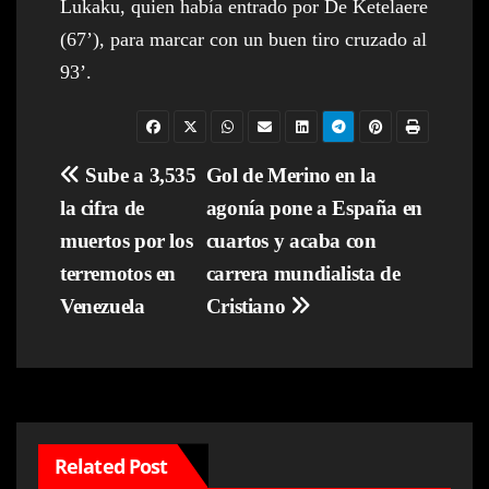
Lukaku, quien había entrado por De Ketelaere
(67’), para marcar con un buen tiro cruzado al
93’.
Navegación
Sube a 3,535
Gol de Merino en la
la cifra de
agonía pone a España en
de
muertos por los
cuartos y acaba con
entradas
terremotos en
carrera mundialista de
Venezuela
Cristiano
Related Post