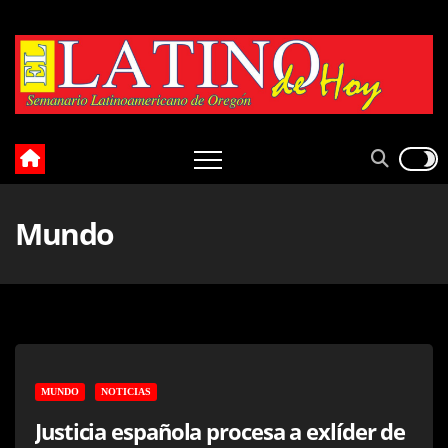
Skip
to
content
Mundo
MUNDO
NOTICIAS
Justicia española procesa a exlíder de