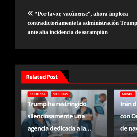
Navegación
“Por favor, vacúnense”, ahora implora
contradictoriamente la administración Trum
de
ante alta incidencia de sarampión
entradas
Related Post
NACIONAL
NOTICIAS
MUNDO
Trump ha restringido
Irán 
silenciosamente una
con O
agencia dedicada a la
de na