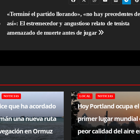
«Terminé el partido llorando», «no hay precedentes de
p
así»: El estremecedor y angustioso relato de tenista
amenazado de muerte antes de jugar
NOTICIAS
LOCAL
NOTICIAS
dice que ha acordado
Hoy Portland ocupa el
mán una nueva ruta
primer lugar mundial
vegación en Ormuz
peor calidad del aire 