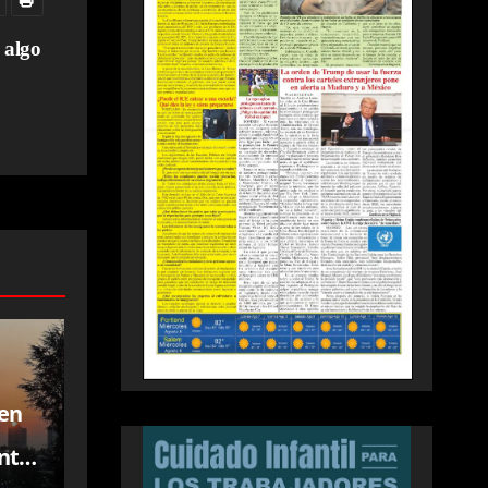
 algo
 en
entre