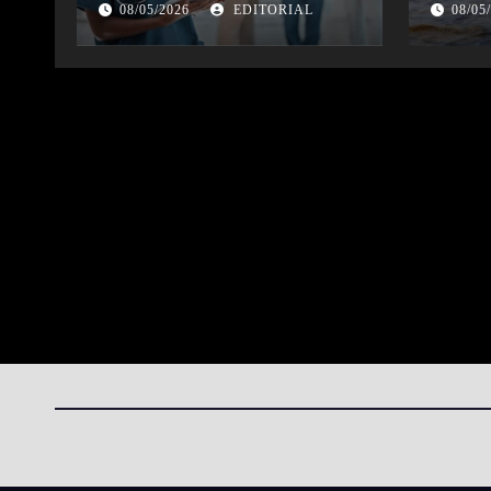
seguridad de la atención
08/05/2026
EDITORIAL
08/05
sanitaria