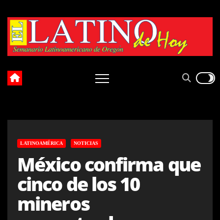
Skip
to
content
LATINOAMÉRICA
NOTICIAS
México confirma que
cinco de los 10
mineros