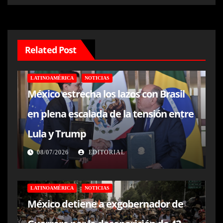
Related Post
LATINOAMÉRICA
NOTICIAS
México estrecha los lazos con Brasil
en plena escalada de la tensión entre
Lula y Trump
08/07/2026
EDITORIAL
LATINOAMÉRICA
NOTICIAS
México detiene a exgobernador de