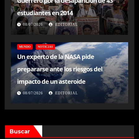
Guerrero por la desaparición de 43
estudiantes en 2014
08/07/2026
EDITORIAL
MUNDO
NOTICIAS
Un experto de la NASA pide
prepararse ante los riesgos del
impacto de un asteroide
08/07/2026
EDITORIAL
Buscar