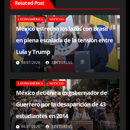
Related Post
LATINOAMÉRICA
NOTICIAS
México estrecha los lazos con Brasil
en plena escalada de la tensión entre
Lula y Trump
08/07/2026
EDITORIAL
LATINOAMÉRICA
NOTICIAS
México detiene a exgobernador de
Guerrero por la desaparición de 43
estudiantes en 2014
08/07/2026
EDITORIAL