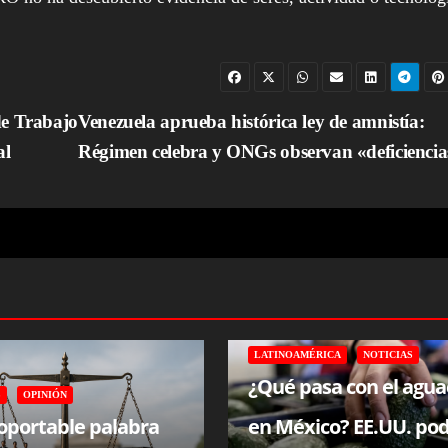
de Trabajo
Venezuela aprueba histórica ley de amnistía:
al
Régimen celebra y ONGs observan «deficienci
LATINOAMÉRICA
NOTICIAS
¿Qué pasa con el agua
S
OPINIÓN
soportable palabra
en México? EE.UU. pod