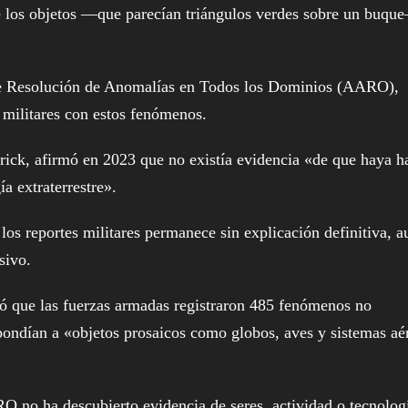
e los objetos —que parecían triángulos verdes sobre un buqu
 de Resolución de Anomalías en Todos los Dominios (AARO),
s militares con estos fenómenos.
rick, afirmó en 2023 que no existía evidencia «de que haya h
a extraterrestre».
los reportes militares permanece sin explicación definitiva, 
sivo.
ló que las fuerzas armadas registraron 485 fenómenos no
spondían a «objetos prosaicos como globos, aves y sistemas aé
O no ha descubierto evidencia de seres, actividad o tecnolog