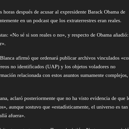
les horas después de acusar al expresidente Barack Obama de
ntemente en un podcast que los extraterrestres eran reales.
tas: «No sé si son reales o no», y respecto de Obama añadió:
r».
a Blanca afirmó que ordenará publicar archivos vinculados «co
éreos no identificados (UAP) y los objetos voladores no
formación relacionada con estos asuntos sumamente complejos,
na, aclaró posteriormente que no ha visto evidencia de que l
os», aunque sostuvo que «estadísticamente, el universo es tan
llá afuera».