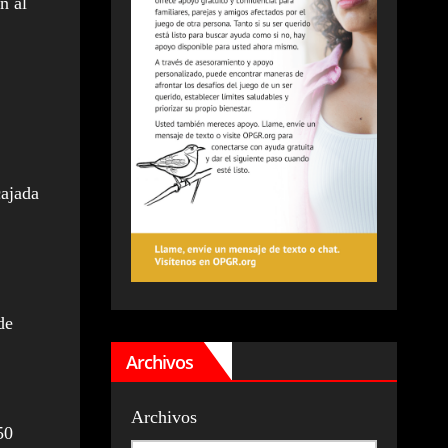
n al
cajada
de
Archivos
Archivos
50