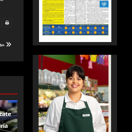
as»
cate
ría