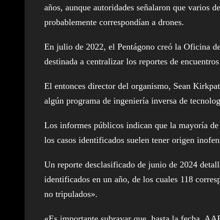
años, aunque autoridades señalaron que varios d
probablemente correspondían a drones.
En julio de 2022, el Pentágono creó la Oficina
destinada a centralizar los reportes de encuentro
El entonces director del organismo, Sean Kirkpat
algún programa de ingeniería inversa de tecnologí
Los informes públicos indican que la mayoría de 
los casos identificados suelen tener origen inofen
Un reporte desclasificado de junio de 2024 detal
identificados en un año, de los cuales 118 corre
no tripulados».
«Es importante subrayar que, hasta la fecha, AAR