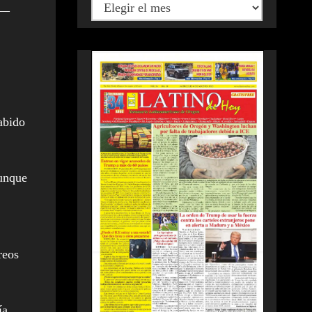
e—
abido
aunque
reos
ía