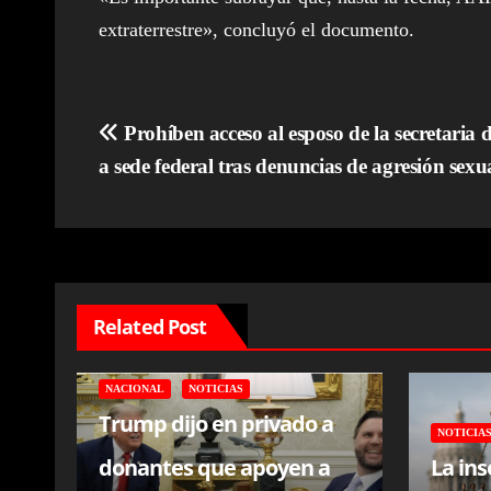
extraterrestre», concluyó el documento.
Navegación
Prohíben acceso al esposo de la secretaria 
a sede federal tras denuncias de agresión sexu
de
entradas
Related Post
NACIONAL
NOTICIAS
Trump dijo en privado a
NOTICIA
donantes que apoyen a
La in