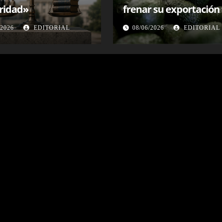
ridad»
frenar su exportación 
suspender inspeccion
/2026
EDITORIAL
08/06/2026
EDITORIAL
en Michoacán