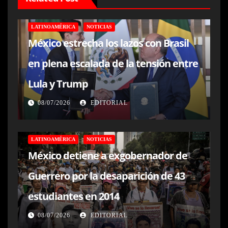
LATINOAMÉRICA
NOTICIAS
México estrecha los lazos con Brasil
en plena escalada de la tensión entre
Lula y Trump
08/07/2026
EDITORIAL
LATINOAMÉRICA
NOTICIAS
México detiene a exgobernador de
Guerrero por la desaparición de 43
estudiantes en 2014
08/07/2026
EDITORIAL