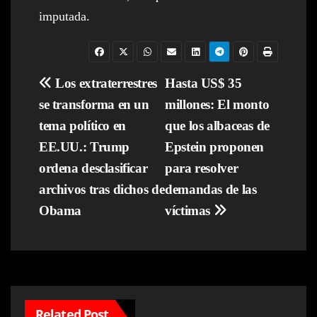
imputada.
Navegación
Los extraterrestres
Hasta US$ 35
se transforma en un
millones: El monto
de
tema político en
que los albaceas de
entradas
EE.UU.: Trump
Epstein proponen
ordena desclasificar
para resolver
archivos tras dichos de
demandas de las
Obama
víctimas
Related Post