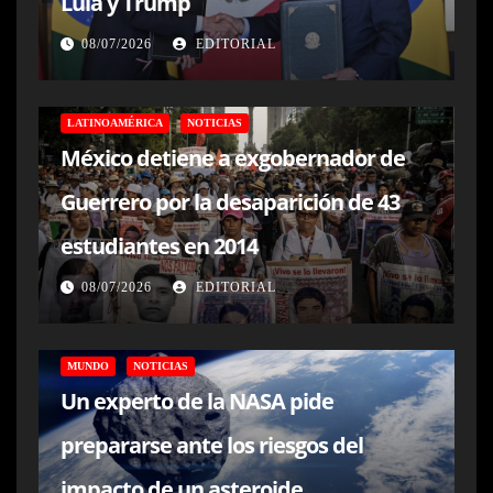
Lula y Trump
08/07/2026
EDITORIAL
LATINOAMÉRICA
NOTICIAS
México detiene a exgobernador de
Guerrero por la desaparición de 43
estudiantes en 2014
08/07/2026
EDITORIAL
MUNDO
NOTICIAS
Un experto de la NASA pide
prepararse ante los riesgos del
impacto de un asteroide