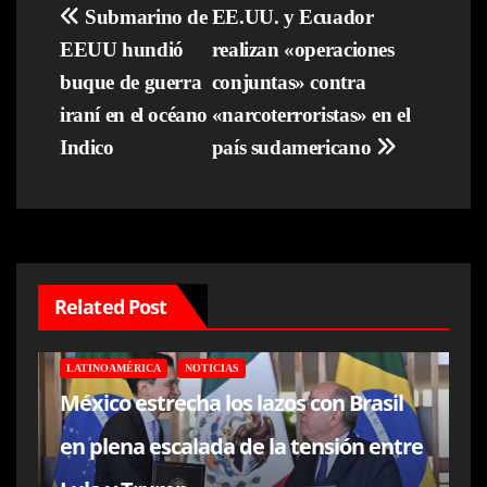
Navegación
Submarino de
EE.UU. y Ecuador
EEUU hundió
realizan «operaciones
de
buque de guerra
conjuntas» contra
entradas
iraní en el océano
«narcoterroristas» en el
Indico
país sudamericano
Related Post
LATINOAMÉRICA
NOTICIAS
México estrecha los lazos con Brasil
en plena escalada de la tensión entre