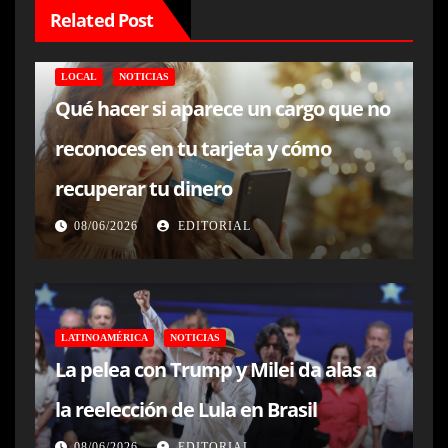
Related Post
LOCAL
NOTICIAS
Qué hacer si aparece un cargo que no
reconoces en tu tarjeta y cómo
recuperar tu dinero
08/06/2026
EDITORIAL
LATINOAMÉRICA
NOTICIAS
La pelea con Trump y Milei da alas a
la reelección de Lula en Brasil
08/06/2026
EDITORIAL