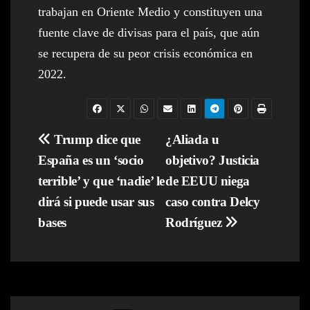
trabajan en Oriente Medio y constituyen una
fuente clave de divisas para el país, que aún
se recupera de su peor crisis económica en
2022.
Navegación
Trump dice que
¿Aliada u
España es un ‘socio
objetivo? Justicia
de
terrible’ y que ‘nadie’ le
de EEUU niega
entradas
dirá si puede usar sus
caso contra Delcy
bases
Rodríguez