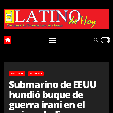
Skip
to
content
NACIONAL
NOTICIAS
Submarino de EEUU
hundió buque de
guerra iraní en el