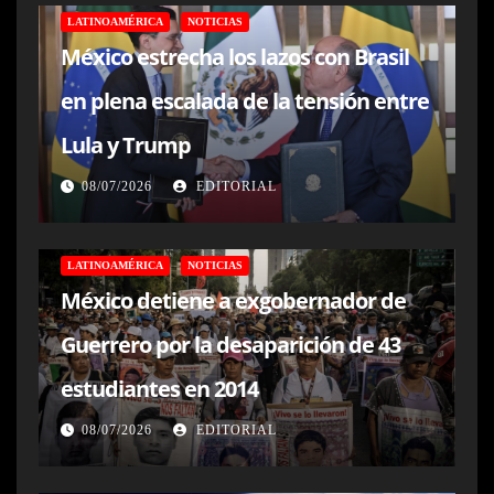
LATINOAMÉRICA
NOTICIAS
México estrecha los lazos con Brasil
en plena escalada de la tensión entre
Lula y Trump
08/07/2026
EDITORIAL
LATINOAMÉRICA
NOTICIAS
México detiene a exgobernador de
Guerrero por la desaparición de 43
estudiantes en 2014
08/07/2026
EDITORIAL