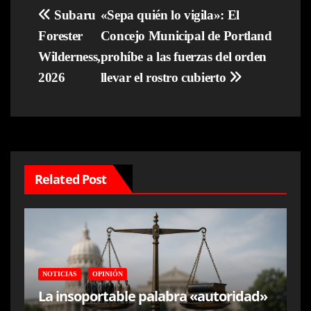
Navegación
Subaru
«Sepa quién lo vigila»: El
Forester
Concejo Municipal de Portland
de
Wilderness,
prohíbe a las fuerzas del orden
entradas
2026
llevar el rostro cubierto
Related Post
NOTICIAS
OPINIÓN
La insoportable palabra «autoridad»