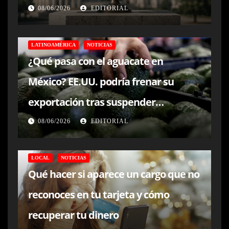
08/06/2026
EDITORIAL
LATINOAMÉRICA
NOTICIAS
¿Qué pasa con el aguacate en
México? EE.UU. podría frenar su
exportación tras suspender
inspecciones en Michoacán
08/06/2026
EDITORIAL
LOCAL
NOTICIAS
Qué hacer si aparece un cargo que no
reconoces en tu tarjeta y cómo
recuperar tu dinero