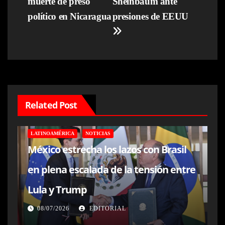
muerte de preso
Sheinbaum ante
político en Nicaragua
presiones de EEUU
Related Post
LATINOAMÉRICA
NOTICIAS
México estrecha los lazos con Brasil
en plena escalada de la tensión entre
Lula y Trump
08/07/2026
EDITORIAL