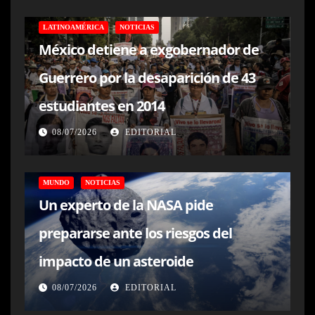
LATINOAMÉRICA
NOTICIAS
México detiene a exgobernador de
Guerrero por la desaparición de 43
estudiantes en 2014
08/07/2026
EDITORIAL
MUNDO
NOTICIAS
Un experto de la NASA pide
prepararse ante los riesgos del
impacto de un asteroide
08/07/2026
EDITORIAL