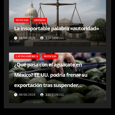
NOTICIAS
OPINIÓN
La insoportable palabra «autoridad»
08/06/2026
EDITORIAL
LATINOAMÉRICA
NOTICIAS
¿Qué pasa con el aguacate en
México? EE.UU. podría frenar su
exportación tras suspender
inspecciones en Michoacán
08/06/2026
EDITORIAL