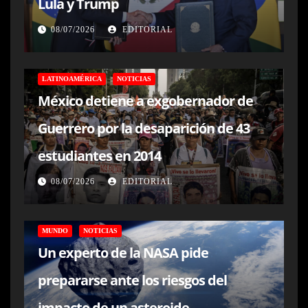
Lula y Trump
08/07/2026
EDITORIAL
LATINOAMÉRICA
NOTICIAS
México detiene a exgobernador de
Guerrero por la desaparición de 43
estudiantes en 2014
08/07/2026
EDITORIAL
MUNDO
NOTICIAS
Un experto de la NASA pide
prepararse ante los riesgos del
impacto de un asteroide