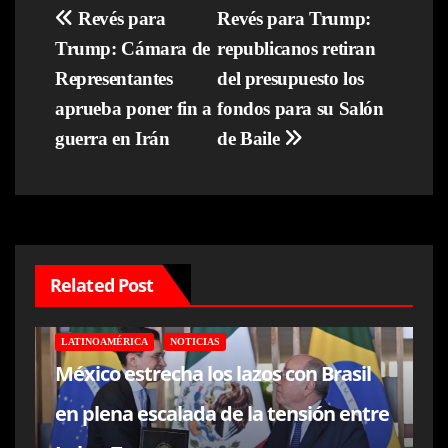
Navegación
Revés para
Revés para Trump:
Trump: Cámara de
republicanos retiran
de
Representantes
del presupuesto los
entradas
aprueba poner fin a
fondos para su Salón
guerra en Irán
de Baile
Related Post
LATINOAMÉRICA
NOTICIAS
México estrecha los lazos con Brasil
en plena escalada de la tensión entre