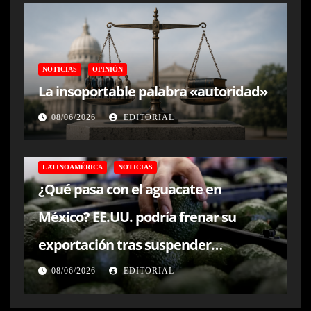
NOTICIAS
OPINIÓN
La insoportable palabra «autoridad»
08/06/2026
EDITORIAL
LATINOAMÉRICA
NOTICIAS
¿Qué pasa con el aguacate en
México? EE.UU. podría frenar su
exportación tras suspender
inspecciones en Michoacán
08/06/2026
EDITORIAL