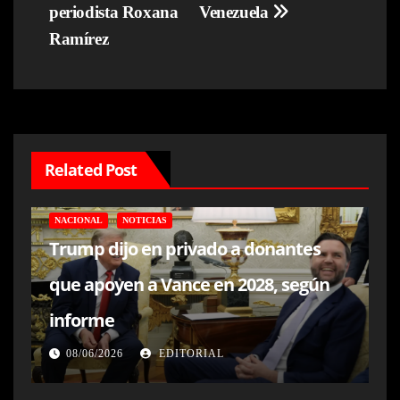
periodista Roxana
Venezuela
Ramírez
Related Post
NACIONAL
NOTICIAS
Trump dijo en privado a donantes
que apoyen a Vance en 2028, según
informe
08/06/2026
EDITORIAL