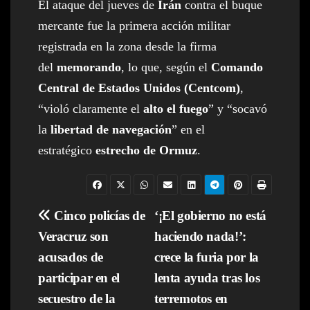
El ataque del jueves de
Irán
contra el buque
mercante fue la primera acción militar
registrada en la zona desde la firma
del
memorando
, lo que, según el
Comando
Central de Estados Unidos (Centcom)
,
“violó claramente el
alto el fuego
” y “socavó
la
libertad de navegación
” en el
estratégico
estrecho de Ormuz
.
Navegación
Cinco policías de
‘¡El gobierno no está
Veracruz son
haciendo nada!’:
de
acusados de
crece la furia por la
entradas
participar en el
lenta ayuda tras los
secuestro de la
terremotos en