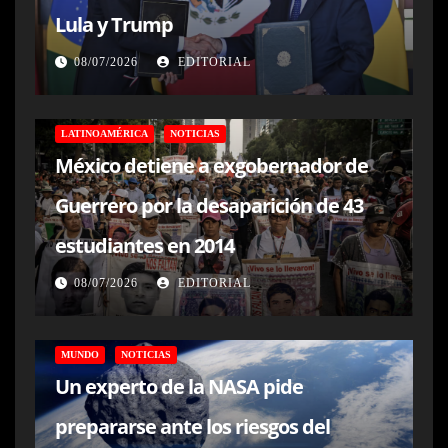
Lula y Trump
08/07/2026
EDITORIAL
LATINOAMÉRICA
NOTICIAS
México detiene a exgobernador de
Guerrero por la desaparición de 43
estudiantes en 2014
08/07/2026
EDITORIAL
MUNDO
NOTICIAS
Un experto de la NASA pide
prepararse ante los riesgos del