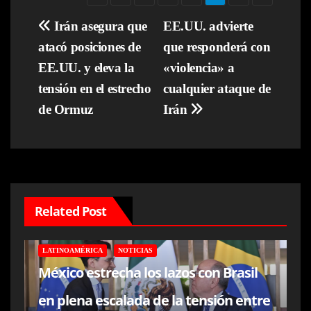
Navegación
Irán asegura que
EE.UU. advierte
atacó posiciones de
que responderá con
de
EE.UU. y eleva la
«violencia» a
entradas
tensión en el estrecho
cualquier ataque de
de Ormuz
Irán
Related Post
LATINOAMÉRICA
NOTICIAS
México estrecha los lazos con Brasil
en plena escalada de la tensión entre