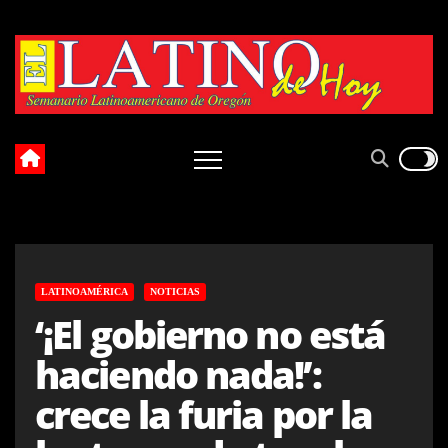
Skip
to
content
LATINOAMÉRICA
NOTICIAS
‘¡El gobierno no está
haciendo nada!’:
crece la furia por la