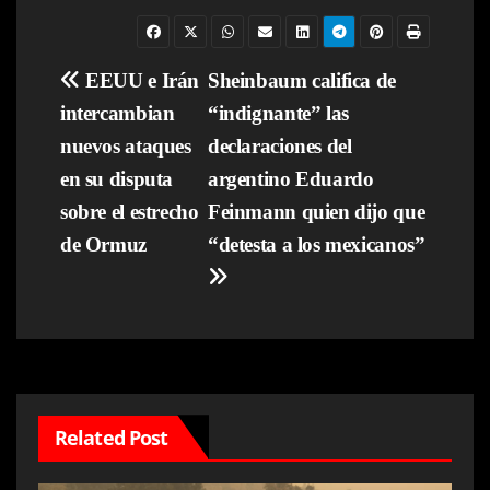
Navegación
EEUU e Irán
Sheinbaum califica de
intercambian
“indignante” las
de
nuevos ataques
declaraciones del
entradas
en su disputa
argentino Eduardo
sobre el estrecho
Feinmann quien dijo que
de Ormuz
“detesta a los mexicanos”
Related Post