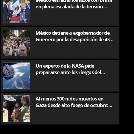
México estrecha los lazos con Brasil
en plena escalada de la tensión
entre Lula y Trump
México detiene a exgobernador de
Guerrero por la desaparición de 43
estudiantes en 2014
Un experto de la NASA pide
prepararse ante los riesgos del
impacto de un asteroide
de la NASA pide prepararse ant
Al menos 300 niños muertos en
Gaza desde alto fuego de octubre:
 impacto de un asteroide
uno al día, según Unicef