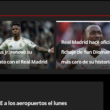
Real Madrid hace oficia
us Jr. renovó su
fichaje de Yan Dioman
ato con el Real Madrid
más caro de su histori
E a los aeropuertos el lunes