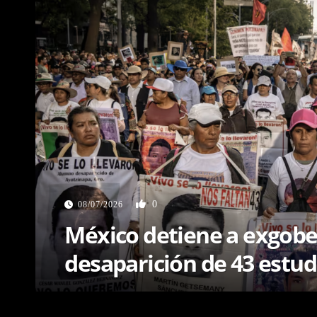
0
o detiene a exgobernador de Gu
rición de 43 estudiantes en 20