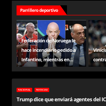
Parrillero deportivo
.000
Federación de Noruega le
ron
hace incendiario pedido a
Viníci
Infantino, mientras en
contr
España lanzan duro análisis
de la crisis de la FIFA
NACIONAL
NOTICIAS
Trump dice que enviará agentes del IC