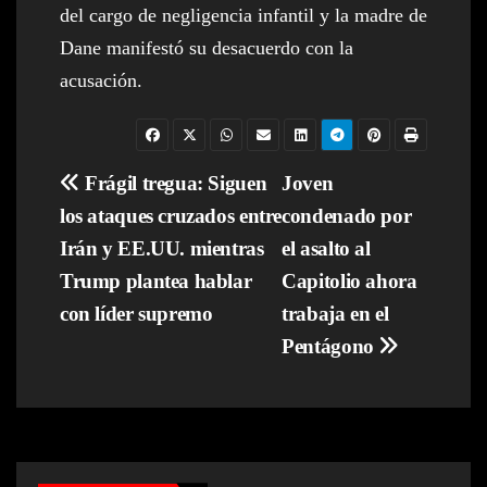
del cargo de negligencia infantil y la madre de
Dane manifestó su desacuerdo con la
acusación.
Navegación
Frágil tregua: Siguen
Joven
los ataques cruzados entre
condenado por
de
Irán y EE.UU. mientras
el asalto al
entradas
Trump plantea hablar
Capitolio ahora
con líder supremo
trabaja en el
Pentágono