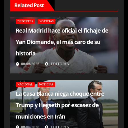
Related Post
DEPORTES
NOTICIAS
Real Madrid hace oficial el fichaje de
Yan Diomande, el más caro de su
historia
08/06/2026
EDITORIAL
NACIONAL
NOTICIAS
La Casa Blanca niega choque entre
Trump y Hegseth por escasez de
municiones en Irán
08/06/2026
EDITORIAL