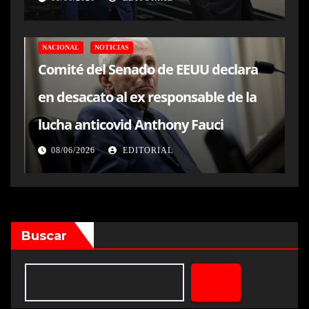
NACIONAL
NOTICIAS
Comité del Senado de EEUU declara
en desacato al ex responsable de la
lucha anticovid Anthony Fauci
08/06/2026
EDITORIAL
Buscar