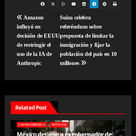
Navegación
Amazon
Suiza celebra
influyó en
referéndum sobre
de
decisión de EEUU
propuesta de limitar la
entradas
de restringir el
inmigración y fijar la
uso de la IA de
población del país en 10
Anthropic
millones
Related Post
LATINOAMÉRICA
NOTICIAS
México detiene a exgobernador de