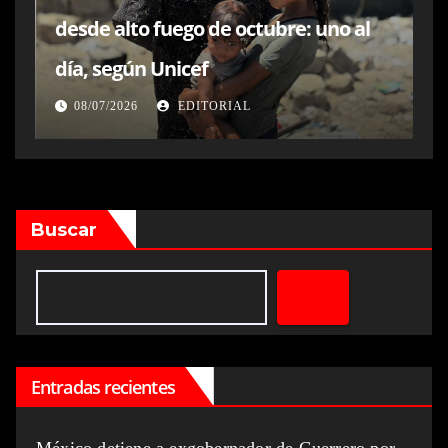
desde alto fuego de octubre: uno al
día, según Unicef
08/07/2026
EDITORIAL
Buscar
Entradas recientes