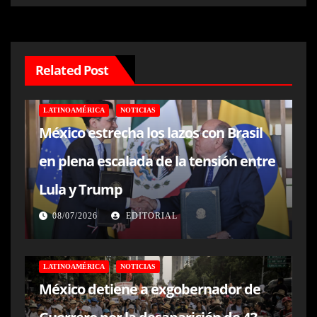
Related Post
LATINOAMÉRICA
NOTICIAS
México estrecha los lazos con Brasil
en plena escalada de la tensión entre
Lula y Trump
08/07/2026
EDITORIAL
LATINOAMÉRICA
NOTICIAS
México detiene a exgobernador de